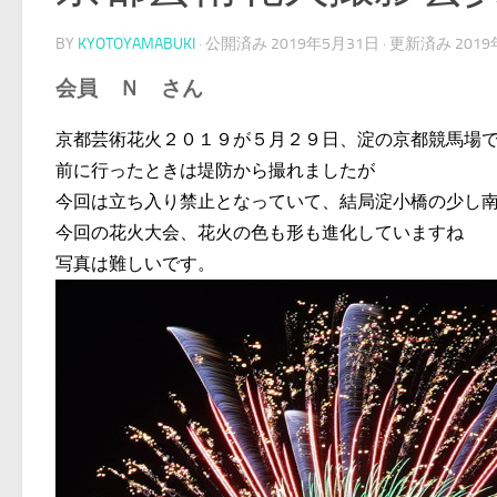
BY
KYOTOYAMABUKI
· 公開済み
2019年5月31日
· 更新済み
201
会員 Ｎ さん
京都芸術花火２０１９が５月２９日、淀の京都競馬場
前に行ったときは堤防から撮れましたが
今回は立ち入り禁止となっていて、結局淀小橋の少し
今回の花火大会、花火の色も形も進化していますね
写真は難しいです。