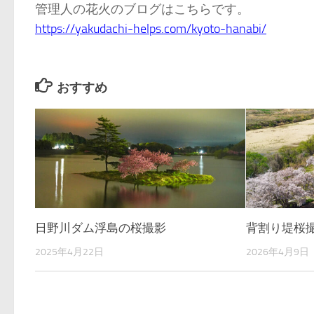
管理人の花火のブログはこちらです。
https://yakudachi-helps.com/kyoto-hanabi/
おすすめ
日野川ダム浮島の桜撮影
背割り堤桜
2025年4月22日
2026年4月9日