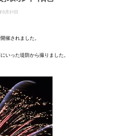
9年5月31日
で開催されました。
南にいった堤防から撮りました。