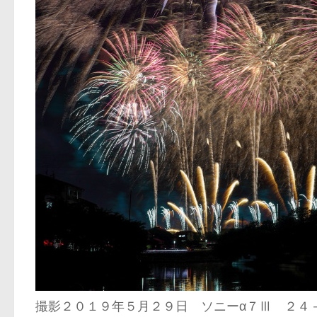
撮影２０１９年５月２９日 ソニーα７Ⅲ ２４