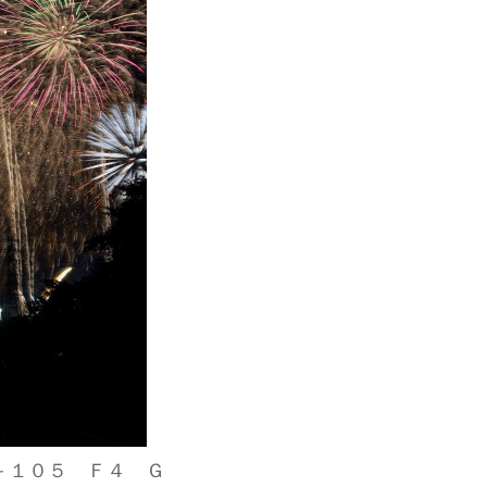
－１０５ Ｆ４ Ｇ