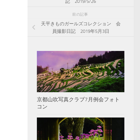
記 2019/5/26
前の記事
天平きものガールズコレクション 会
員撮影日記 2019年5月3日
京都山吹写真クラブ7月例会フォト
コン