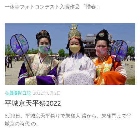
一休寺フォトコンテスト入賞作品 「惜春」
会員撮影日記
2022年6月2日
平城京天平祭2022
5月3日、平城京天平祭りで朱雀大 路から、朱雀門まで平
城京の時代 の...