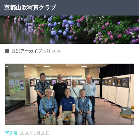
京都山吹写真クラブ
コンテンツへスキップ
月別アーカイブ:
5月 2026
写真展
2026年5月26日