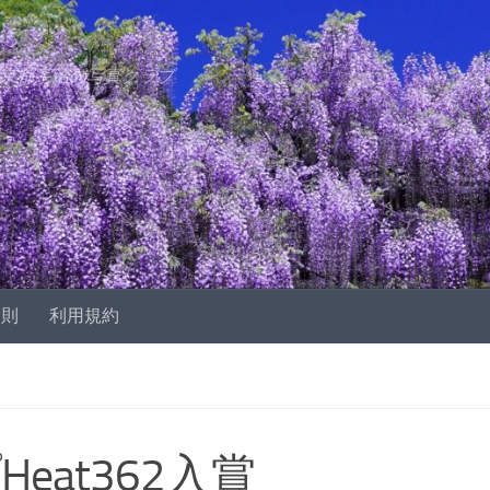
京都宇治の写真クラブ
会則
利用規約
eat362入賞