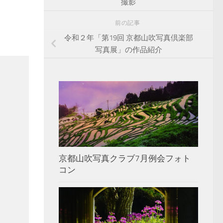
撮影
前の記事
令和２年「第19回 京都山吹写真倶楽部
写真展」の作品紹介
京都山吹写真クラブ7月例会フォト
コン