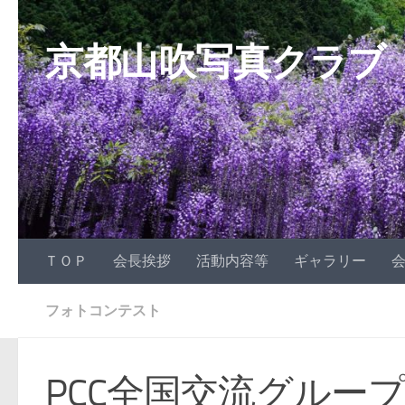
コンテンツへスキップ
京都山吹写真クラブ
ＴＯＰ
会長挨拶
活動内容等
ギャラリー
フォトコンテスト
PCC全国交流グループH