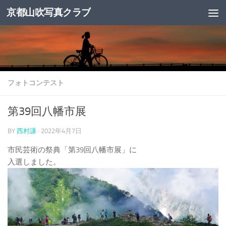
京都山吹写真クラブ
コンテンツへスキップ
フォトコンテスト
第39回八幡市展
BY
西村謙
·
2022年4月7日
市民芸術の祭典「第39回八幡市展」に
入選しました。