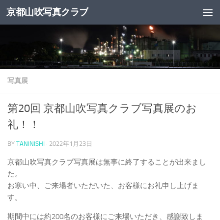
京都山吹写真クラブ
コンテンツへスキップ
写真展
第20回 京都山吹写真クラブ写真展のお
礼！！
BY
TANINISHI
·
2022年1月23日
京都山吹写真クラブ写真展は無事に終了することが出来まし
た。
お寒い中、ご来場者いただいた、お客様にお礼申し上げま
す。
期間中には約200名のお客様にご来場いただき、感謝致しま