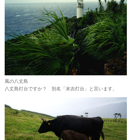
風の八丈島
八丈島灯台ですか？ 別名「末吉灯台」と言います。