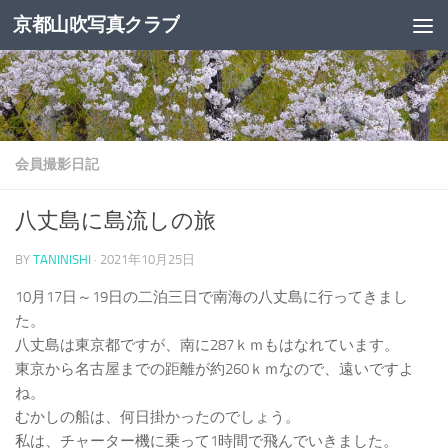
京都山吹写真クラブ
コンテンツへスキップ
会員撮影日記
八丈島に島流しの旅
BY
TANINISHI
·
2021年10月25日
10月17日～19日の二泊三日で南海の八丈島に行ってきまし
た。
八丈島は東京都ですが、南に287ｋｍもはなれています。
東京から名古屋までの距離が約260ｋｍなので、遠いですよ
ね。
むかしの船は、何日掛かったのでしょう。
私は、チャーター機に乗って1時間で飛んでいきました。