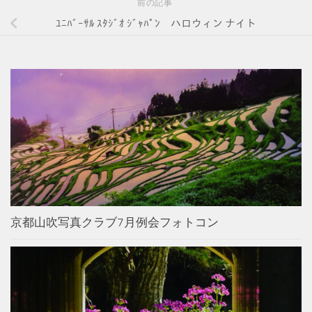
前の記事
ﾕﾆﾊﾞｰｻﾙ ｽﾀｼﾞｵ ｼﾞｬﾊﾟﾝ ハロウィン ナイト
京都山吹写真クラブ7月例会フォトコン