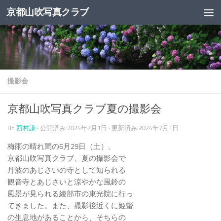
京都山吹写真クラブ
コンテンツへスキップ
撮影会
京都山吹写真クラブ夏の撮影会
BY
西村謙
· 公開済み
2024年7月1日
· 更新済み
2024年7月1日
梅雨の晴れ間の6月29日（土）、
京都山吹写真クラブ、夏の撮影会で
丹波のあじさいの寺として知られる
観音寺とあじさいと涼やかな風鈴の
風景が見られる綾部市の東光院に行っ
てきました。また、撮影後近くに姫螢
の生息地があることから、そちらの