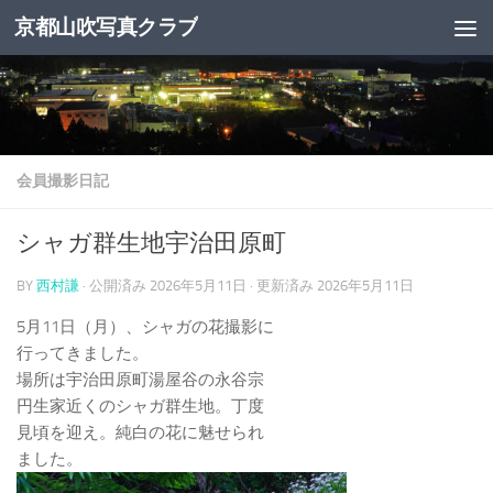
京都山吹写真クラブ
コンテンツへスキップ
会員撮影日記
シャガ群生地宇治田原町
BY
西村謙
· 公開済み
2026年5月11日
· 更新済み
2026年5月11日
5月11日（月）、シャガの花撮影に
行ってきました。
場所は宇治田原町湯屋谷の永谷宗
円生家近くのシャガ群生地。丁度
見頃を迎え。純白の花に魅せられ
ました。